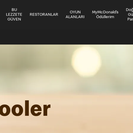
BU
Do
OYUN
MyMcDonald’s
LEZZETE
RESTORANLAR
Gü
ALANLARI
Ödüllerim
GÜVEN
Par
ooler