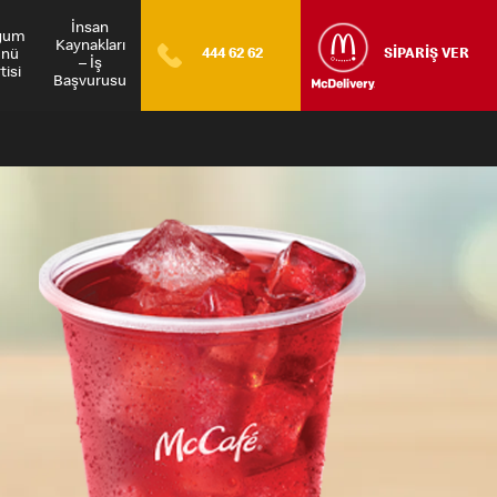
İnsan
ğum
Kaynakları
nü
444 62 62
SİPARİŞ VER
– İş
tisi
Başvurusu