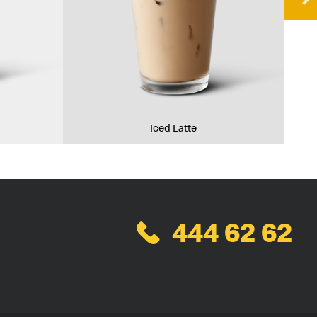
Iced Latte
444 62 62