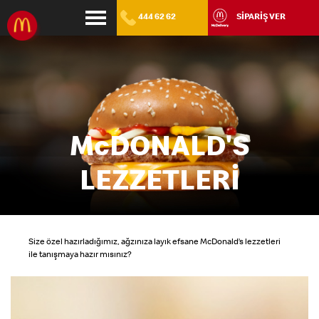
444 62 62
SİPARİŞ VER
McDONALD'S
LEZZETLERİ
Size özel hazırladığımız, ağzınıza layık efsane
McDonald’s lezzetleri
ile tanışmaya hazır mısınız?