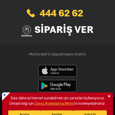
444 62 62
SİPARİŞ VER
McDonald's Uygulamasını İndirin
×
Size daha iyi hizmet verebilmek için sitemizde çerezlere yer
veriyoruz. Çerezlerle ilgili detaylı bilgi için çerez aydınlatma