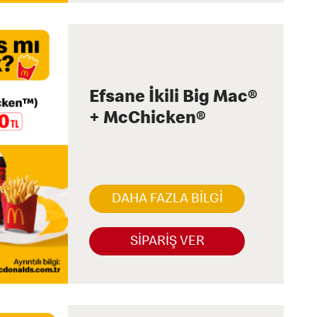
Efsane İkili Big Mac®
+ McChicken®
DAHA FAZLA BİLGİ
SİPARİŞ VER