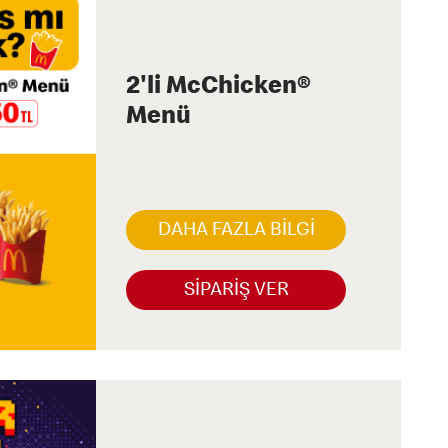
2'li McChicken®
Menü
DAHA FAZLA BİLGİ
SİPARİŞ VER