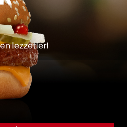
R
n lezzetler!