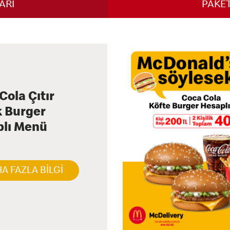
ARI
PAKET
Cola Çıtır
 Burger
lı Menü
A FAZLA BİLGİ