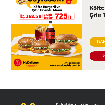
Köfte
Çıtır
DAH