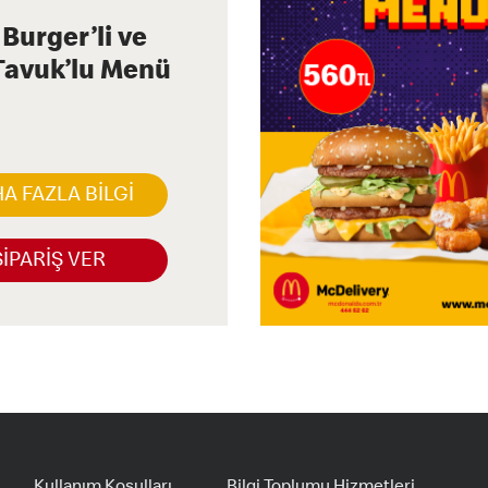
 Burger’li ve
 Tavuk’lu Menü
A FAZLA BİLGİ
SİPARİŞ VER