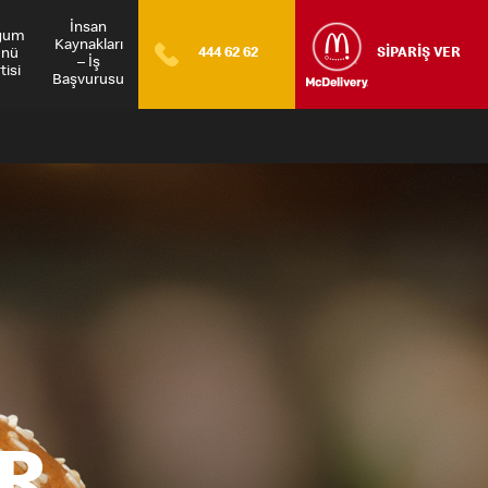
İnsan
ğum
Kaynakları
nü
444 62 62
SİPARİŞ VER
– İş
tisi
Başvurusu