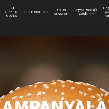
BU
Do
OYUN
MyMcDonald’s
LEZZETE
RESTORANLAR
Gü
ALANLARI
Ödüllerim
GÜVEN
Par