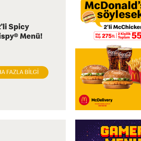
’li Spicy
ispy® Menü!
A FAZLA BİLGİ