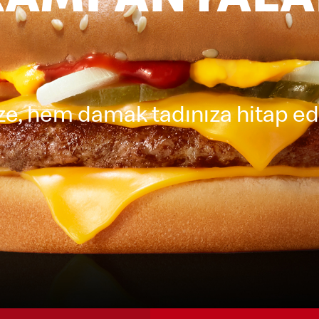
KAMPANYALA
e, hem damak tadınıza hitap ede