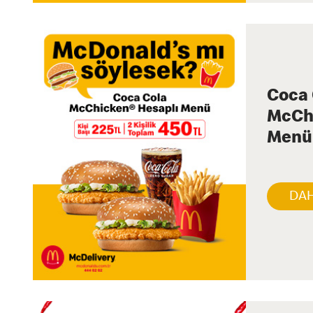
Coca 
McCh
Menü
DAH