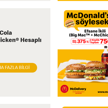
Cola
icken® Hesaplı
A FAZLA BİLGİ