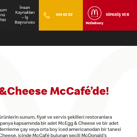
İnsan
ğum
Kaynakları
nü
444 62 62
SİPARİŞ VER
– İş
tisi
Başvurusu
&Cheese McCafé’de!
rünlerin sunum, fiyat ve servis şekilleri restoranlara
ampanya kapsamında bir adet McEgg & Cheese ve bir adet
demleme çay veya orta boy iced americanodan bir tanesi
Cheese, içinde McCafé bulunan seçili McDonald’s