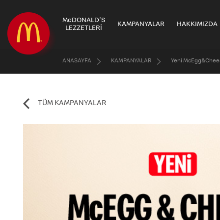
McDONALD'S
KAMPANYALAR
HAKKIMIZDA
LEZZETLERİ
ANASAYFA
KAMPANYALAR
Yeni McEgg&Chees
TÜM KAMPANYALAR