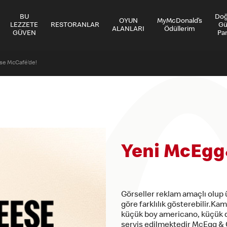
BU
Do
OYUN
MyMcDonald’s
LEZZETE
RESTORANLAR
Gü
ALANLARI
Ödüllerim
GÜVEN
Par
e McCafé’de!
Yeni McEgg
Görseller reklam amaçlı olup ü
göre farklılık gösterebilir.K
küçük boy americano, küçük 
servis edilmektedir McEgg & 