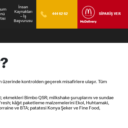
İnsan
ğum
Kaynakları
nü
444 62 62
SİPARİŞ VER
– İş
tisi
Başvurusu
r?
’in üzerinde kontrolden geçerek misafirlere ulaşır. Tüm
at; ekmekleri Bimbo QSR; milkshake şuruplarını ve sundae
rofresh; kâğıt paketleme malzemelerini Ekol, Huhtamaki,
orraine ve BTA; patatesi Konya Şeker ve Fine Food,