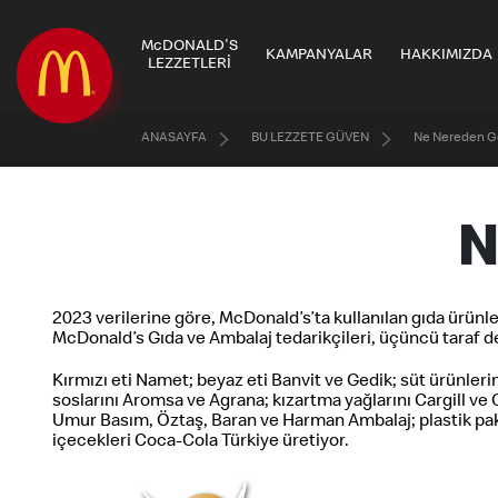
McDONALD'S
KAMPANYALAR
HAKKIMIZDA
LEZZETLERİ
ANASAYFA
BU LEZZETE GÜVEN
Ne Nereden Ge
N
2023 verilerine göre, McDonald’s’ta kullanılan gıda ürünle
McDonald’s Gıda ve Ambalaj tedarikçileri, üçüncü taraf den
Kırmızı eti Namet; beyaz eti Banvit ve Gedik; süt ürünle
soslarını Aromsa ve Agrana; kızartma yağlarını Cargill ve
Umur Basım, Öztaş, Baran ve Harman Ambalaj; plastik pake
içecekleri Coca-Cola Türkiye üretiyor.