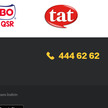
444 62 62
ını İndirin