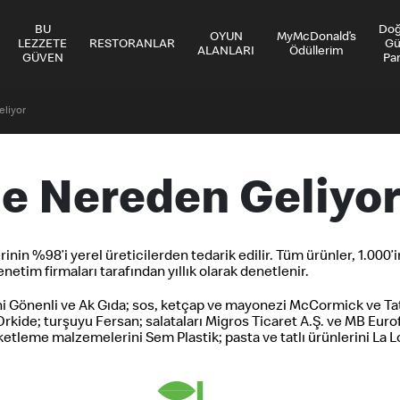
BU
Do
OYUN
MyMcDonald’s
LEZZETE
RESTORANLAR
Gü
ALANLARI
Ödüllerim
GÜVEN
Par
liyor
e Nereden Geliyo
rinin %98’i yerel üreticilerden tedarik edilir. Tüm ürünler, 1.000
etim firmaları tarafından yıllık olarak denetlenir.
rini Gönenli ve Ak Gıda; sos, ketçap ve mayonezi McCormick ve T
 Orkide; turşuyu Fersan; salataları Migros Ticaret A.Ş. ve MB Eu
tleme malzemelerini Sem Plastik; pasta ve tatlı ürünlerini La L