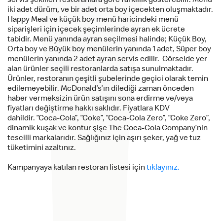
servis şekilleri restoranlara göre farklılık gösterebilir. Menü
iki adet dürüm, ve bir adet orta boy içecekten oluşmaktadır.
Happy Meal ve küçük boy menü haricindeki menü
siparişleri için içecek şeçimlerinde ayran ek ücrete
tabidir. Menü yanında ayran seçilmesi halinde; Küçük Boy,
Orta boy ve Büyük boy menülerin yanında 1 adet, Süper boy
menülerin yanında 2 adet ayran servis edilir. Görselde yer
alan ürünler seçili restoranlarda satışa sunulmaktadır.
Ürünler, restoranın çeşitli şubelerinde geçici olarak temin
edilemeyebilir. McDonald’s’ın dilediği zaman önceden
haber vermeksizin ürün satışını sona erdirme ve/veya
fiyatları değiştirme hakkı saklıdır. Fiyatlara KDV
dahildir. “Coca-Cola”, “Coke”, “Coca-Cola Zero”, “Coke Zero”,
dinamik kuşak ve kontur şişe The Coca-Cola Company’nin
tescilli markalarıdır. Sağlığınız için aşırı şeker, yağ ve tuz
tüketimini azaltınız.
Kampanyaya katılan restoran listesi için
tıklayınız.