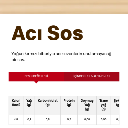
Acı Sos
Yoğun kırmızı biberiyle acı sevenlerin unutamayacağı
bir sos.
BESİN DEĞERLERİ
İÇİNDEKİLER & ALERJENLER
Kalori
Yağ
Karbonhidrat
Protein
Doymuş
Trans
Şeker
(kcal)
(g)
(g)
(g)
Yağ
yağ
(g)
(g)
(g)
4,8
0,1
0,8
0,2
0,00
0,00
0,3