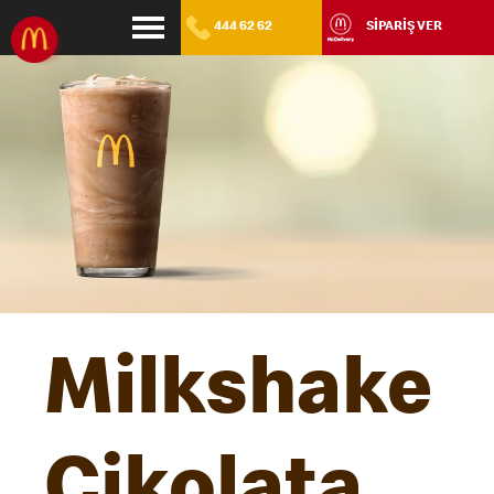
444 62 62
SİPARİŞ VER
Milkshake