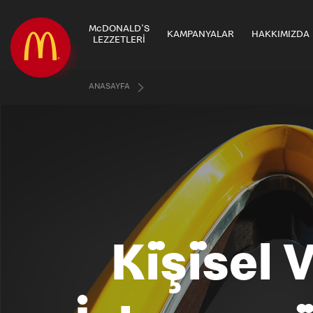
McDONALD'S
KAMPANYALAR
HAKKIMIZDA
LEZZETLERİ
ANASAYFA
Ki̇şi̇sel