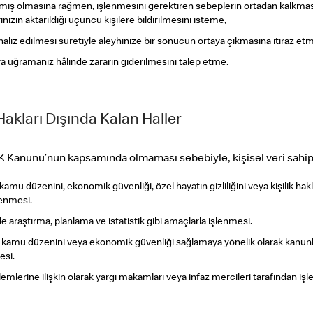
miş olmasına rağmen, işlenmesini gerektiren sebeplerin ortadan kalkması h
nizin aktarıldığı üçüncü kişilere bildirilmesini isteme,
naliz edilmesi suretiyle aleyhinize bir sonucun ortaya çıkmasına itiraz et
rara uğramanız hâlinde zararın giderilmesini talep etme.
Hakları Dışında Kalan Haller
Kanunu’nun kapsamında olmaması sebebiyle, kişisel veri sahipler
i, kamu düzenini, ekonomik güvenliği, özel hayatın gizliliğini veya kişilik h
lenmesi.
yle araştırma, planlama ve istatistik gibi amaçlarla işlenmesi.
ğini, kamu düzenini veya ekonomik güvenliği sağlamaya yönelik olarak kanu
esi.
lemlerine ilişkin olarak yargı makamları veya infaz mercileri tarafından iş