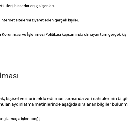
ilileri, hissedarları, çalışanları.
nternet sitelerini ziyaret eden gerçek kişiler.
erin Korunması ve İşlenmesi Politikası kapsamında olmayan tüm gerçek kişil
ılması
işisel verilerin elde edilmesi sırasında veri sahiplerinin bilgi
ulan aydınlatma metinlerinde aşağıda sıralanan bilgiler bulunm
hangi amaçla işleneceği,