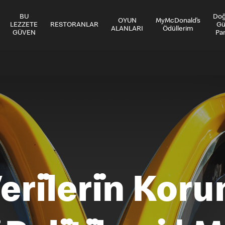
BU
Do
OYUN
MyMcDonald’s
LEZZETE
RESTORANLAR
Gü
ALANLARI
Ödüllerim
GÜVEN
Par
 Veri̇leri̇n Ko