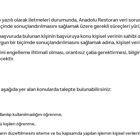
timize yazılı olarak iletmeleri durumunda, Anadolu Restoran veri s
n içinde sonuçlandırılmasını sağlamak üzere gerekli süreçleri yü
şvuruda bulunan kişinin başvuruya konu kişisel verinin sahibi ol
gun bir biçimde sonuçlandırılmasını sağlamak adına, kişisel veri s
ini engelleme ihtimali olması, orantısız çaba gerektirmesi, bilgi
cektir.
şağıda yer alan konularda talepte bulunabilirsiniz:
llanılıp kullanılmadığını öğrenme,
cü kişileri öğrenme,
ların düzeltilmesini isteme ve bu kapsamda yapılan işlemin kişisel verilerin