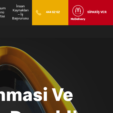
İnsan
ğum
Kaynakları
nü
444 62 62
SİPARİŞ VER
– İş
tisi
Başvurusu
runmasi Ve