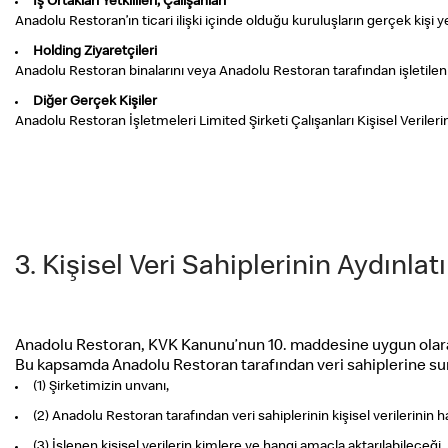
İş Ortakları Yetkilileri, Çalışanları
Anadolu Restoran’ın ticari ilişki içinde olduğu kuruluşların gerçek kişi yetk
Holding Ziyaretçileri
Anadolu Restoran binalarını veya Anadolu Restoran tarafından işletilen i
Diğer Gerçek Kişiler
Anadolu Restoran İşletmeleri Limited Şirketi Çalışanları Kişisel Veril
3. Kişisel Veri Sahiplerinin Aydınlat
Anadolu Restoran, KVK Kanunu’nun 10. maddesine uygun olarak, k
Bu kapsamda Anadolu Restoran tarafından veri sahiplerine sun
(1) Şirketimizin unvanı,
(2) Anadolu Restoran tarafından veri sahiplerinin kişisel verilerinin 
(3) İşlenen kişisel verilerin kimlere ve hangi amaçla aktarılabileceği,