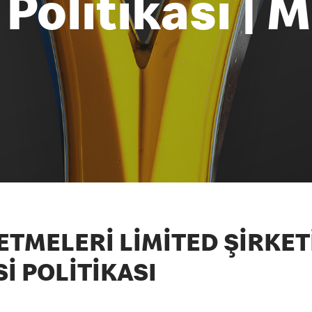
 Poli̇ti̇kasi |
MELERİ LİMİTED ŞİRKETİ
İ POLİTİKASI