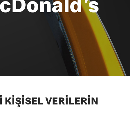
 McDonald's
 KİŞİSEL VERİLERİN