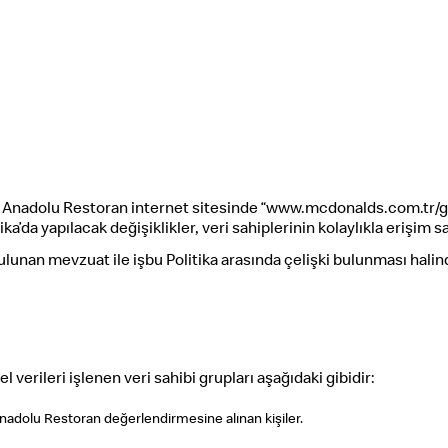
mde Anadolu Restoran internet sitesinde “www.mcdonalds.com.tr/giz
tika’da yapılacak değişiklikler, veri sahiplerinin kolaylıkla erişim
 bulunan mevzuat ile işbu Politika arasında çelişki bulunması ha
verileri işlenen veri sahibi grupları aşağıdaki gibidir:
adolu Restoran değerlendirmesine alınan kişiler.