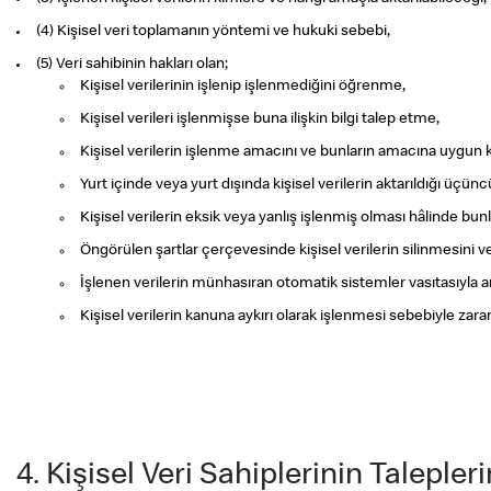
(4) Kişisel veri toplamanın yöntemi ve hukuki sebebi,
(5) Veri sahibinin hakları olan;
Kişisel verilerinin işlenip işlenmediğini öğrenme,
Kişisel verileri işlenmişse buna ilişkin bilgi talep etme,
Kişisel verilerin işlenme amacını ve bunların amacına uygun k
Yurt içinde veya yurt dışında kişisel verilerin aktarıldığı üçüncü
Kişisel verilerin eksik veya yanlış işlenmiş olması hâlinde bunl
Öngörülen şartlar çerçevesinde kişisel verilerin silinmesini ve
İşlenen verilerin münhasıran otomatik sistemler vasıtasıyla an
Kişisel verilerin kanuna aykırı olarak işlenmesi sebebiyle zar
4. Kişisel Veri Sahiplerinin Taleple