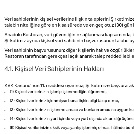
Veri sahiplerinin kişisel verilerine ilişkin taleplerini Şirke
talebin niteliğine göre en kısa sürede ve en geç otuz (30) gü
Anadolu Restoran, veri güvenliğinin sağlanması kapsamında, ba
Şirketimiz ayrıca kişisel veri sahibinin başvurusunun talebe uy
Veri sahibinin başvurusunun; diğer kişilerin hak ve özgürlükler
Restoran tarafından gerekçesi açıklanarak talep reddedilebile
4.1. Kişisel Veri Sahiplerinin Hakları
KVK Kanunu’nun 11. maddesi uyarınca, Şirketimize başvurarak a
(1) Kişisel verilerinizin işlenip işlenmediğini öğrenme,
(2) Kişisel verileriniz işlenmişse buna ilişkin bilgi talep etme,
(3) Kişisel verilerinizin işlenme amacı ve bunların amacına uygun ku
(4) Kişisel verilerinizin yurt içinde veya yurt dışında aktarıldığı üçün
(5) Kişisel verilerinizin eksik veya yanlış işlenmiş olması hâlinde bun