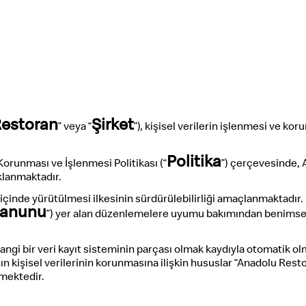
Restoran
Şirket
” veya “
”), kişisel verilerin işlenmesi ve k
Politika
Korunması ve İşlenmesi Politikası (“
”) çerçevesinde, A
klanmaktadır.
flık içinde yürütülmesi ilkesinin sürdürülebilirliği amaçlanmaktad
Kanunu
”) yer alan düzenlemelere uyumu bakımından benimse
gi bir veri kayıt sisteminin parçası olmak kaydıyla otomatik olma
ın kişisel verilerinin korunmasına ilişkin hususlar “Anadolu Restor
nmektedir.