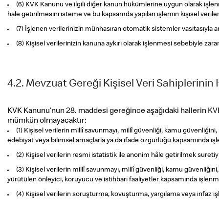
(6) KVK Kanunu ve ilgili diğer kanun hükümlerine uygun olarak işlen
hale getirilmesini isteme ve bu kapsamda yapılan işlemin kişisel verileri
(7) İşlenen verilerinizin münhasıran otomatik sistemler vasıtasıyla a
(8) Kişisel verilerinizin kanuna aykırı olarak işlenmesi sebebiyle za
4.2. Mevzuat Gereği Kişisel Veri Sahiplerinin 
KVK Kanunu’nun 28. maddesi gereğince aşağıdaki hallerin KVK 
mümkün olmayacaktır:
(1) Kişisel verilerin millî savunmayı, millî güvenliği, kamu güvenliğin
edebiyat veya bilimsel amaçlarla ya da ifade özgürlüğü kapsamında iş
(2) Kişisel verilerin resmi istatistik ile anonim hâle getirilmek sureti
(3) Kişisel verilerin millî savunmayı, millî güvenliği, kamu güvenli
yürütülen önleyici, koruyucu ve istihbarı faaliyetler kapsamında işlenm
(4) Kişisel verilerin soruşturma, kovuşturma, yargılama veya infaz iş